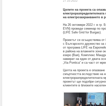
27.10.2022
Целите на проекта са опазв
електроразпределителната 
на електрозахранването в 
На 26 октомври 2022 г. в гр.
EVN) проведе семинар по про
(LIFE Safe Grid for Burgas).
Проектът се осъществява от
с Българското дружество за 
от програма LIFE на Европейс
в района на влажните зони ок
езеро (Вая), Комплекс Мандр
намират на един от двата осн
„Via Pontica“ и са част от м
Целта на проекта е опазване
смъртността вследствие на к
електроразпределителната мр
проектът ще подобри сигурно
клиентите в близките населен