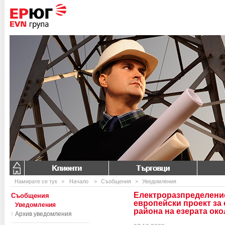
Клиенти
Търговци
Намирате се тук
>
Начало
>
Съобщения
>
Уведомления
Електроразпределени
Съобщения
европейски проект за 
Уведомления
района на езерата око
Архив уведомления