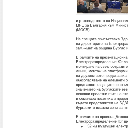
и ръководството на Националн
LIFE за България към Минист
(МОСВ).
На срещата присъстваха Здра
на директорите на Електрора
зам.-кмет на община Бургас и
В рамките на презентационна
Електроразпределение Юг за 
монтиране на светлоотразите
линии, монтаж на платформи 
на дружеството представиха 
обезопасяване на елементи о
предпазват кацащите по стъл
значението на бургаските езе
основни прелетни пътя на пти
в семинара посетиха и приро
където представител на БДЗ
бургаските влажни зони за пт
В рамките на проекта „Безопа
Електроразпределение Юг ще
52 км въздушни електр