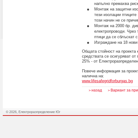
напълно премахва риск
Монтаж на защитни изо
тези изолации птиците
този начин не се прич
Монтаж на 2000 бр. ди
електропроводи. Чрез 
птици да се сблъскат 
Изграждане на 18 нови
Общата стойност на проекта е
средствата се осигуряват от 
25% - от Електроразпределен
Повече информация за проект
налична на:
www.lifesafegridforburgas.bg
назад
Вариант за пр
>
>
© 2026, Електроразпределение Юг