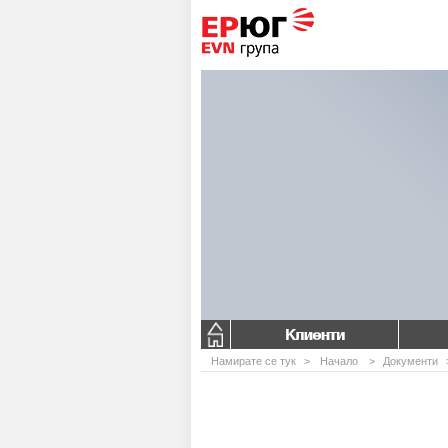
Клиенти
Намирате се тук
>
Начало
>
Документи