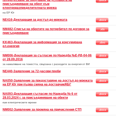
NA446-Искане за проучване на условията на
.docx
присъединяване на обект към
електроразпределителната мрежа
на ЕР Юг
NE416-Декларация за достъп до мрежата
.docx
NM482-Списък на обектите на потребител по договор за
.xls
присъединяване
KK463-Декларация за информация за консумирана
.doc
ел.енергия
NM006-Декларация за съгласие по Наредба №Е-РД-04-06
.docx
от 28.09.2016
за намаляване на тежестта, свързана с разходите за енергия от ВИ
NE440-Заявление за 72-часови проби
.docx
NA050-Заявление за предоставяне на достъп до мрежата
.docx
на ЕР Юг при първа смяна на доставчик/КБГ
NA093-Декларация съгласие по Наредба № 6 от
.docx
28.03.2024 г. за присъединяване на обекти
към електрическите мрежи
NM002-Заявление за промяна на причисления СТП
.docx