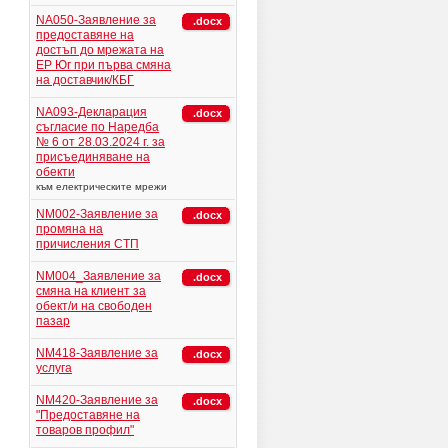
NA050-Заявление за
.docx
предоставяне на
достъп до мрежата на
ЕР Юг при първа смяна
на доставчик/КБГ
NA093-Декларация
.docx
съгласие по Наредба
№ 6 от 28.03.2024 г. за
присъединяване на
обекти
към електрическите мрежи
NM002-Заявление за
.docx
промяна на
причисления СТП
NM004_Заявление за
.docx
смяна на клиент за
обект/и на свободен
пазар
NM418-Заявление за
.docx
услуга
NM420-Заявление за
.docx
"Предоставяне на
товаров профил"