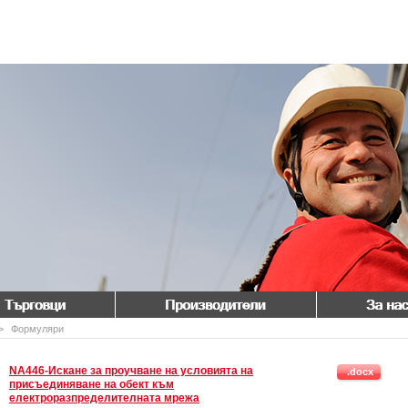
Търговци
Производители
За нас
>
Формуляри
NA446-Искане за проучване на условията на
.docx
присъединяване на обект към
електроразпределителната мрежа