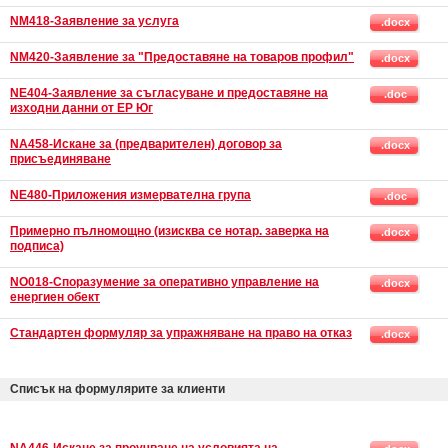
NM418-Заявление за услуга
.docx
NM420-Заявление за "Предоставяне на товаров профил"
.docx
NE404-Заявление за съгласуване и предоставяне на
.doc
изходни данни от ЕР Юг
NA458-Искане за (предварителен) договор за
.docx
присъединяване
NE480-Приложения измервателна група
.doc
Примерно пълномощно (изисква се нотар. заверка на
.docx
подписа)
NO018-Споразумение за оперативно управление на
.docx
енергиен обект
Стандартен формуляр за упражняване на право на отказ
.docx
Списък на формулярите за клиенти