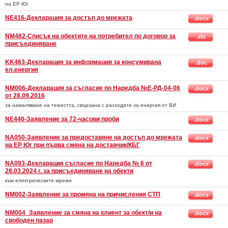
на ЕР Юг
NE416-Декларация за достъп до мрежата
.docx
NM482-Списък на обектите на потребител по договор за
.xls
присъединяване
KK463-Декларация за информация за консумирана
.doc
ел.енергия
NM006-Декларация за съгласие по Наредба №Е-РД-04-06
.docx
от 28.09.2016
за намаляване на тежестта, свързана с разходите за енергия от ВИ
NE440-Заявление за 72-часови проби
.docx
NA050-Заявление за предоставяне на достъп до мрежата
.docx
на ЕР Юг при първа смяна на доставчик/КБГ
NA093-Декларация съгласие по Наредба № 6 от
.docx
28.03.2024 г. за присъединяване на обекти
към електрическите мрежи
NM002-Заявление за промяна на причисления СТП
.docx
NM004_Заявление за смяна на клиент за обект/и на
.docx
свободен пазар