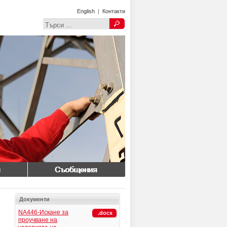
English
|
Контакти
Съобщения
Документи
NA446-Искане за
.docx
проучване на