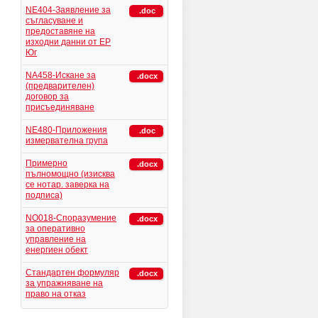
NE404-Заявление за
.doc
съгласуване и
предоставяне на
изходни данни от ЕР
Юг
NA458-Искане за
.docx
(предварителен)
договор за
присъединяване
NE480-Приложения
.doc
измервателна група
Примерно
.docx
пълномощно (изисква
се нотар. заверка на
подписа)
NO018-Споразумение
.docx
за оперативно
управление на
енергиен обект
Стандартен формуляр
.docx
за упражняване на
право на отказ