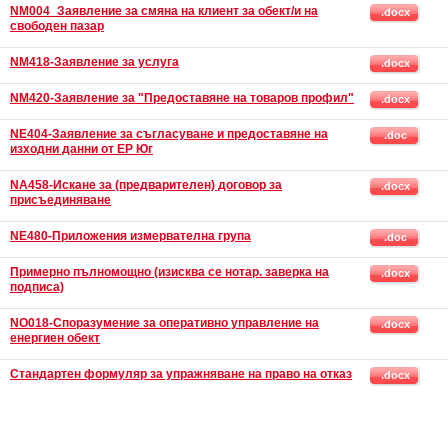
NM004_Заявление за смяна на клиент за обект/и на
.docx
свободен пазар
NM418-Заявление за услуга
.docx
NM420-Заявление за "Предоставяне на товаров профил"
.docx
NE404-Заявление за съгласуване и предоставяне на
.doc
изходни данни от ЕР Юг
NA458-Искане за (предварителен) договор за
.docx
присъединяване
NE480-Приложения измервателна група
.doc
Примерно пълномощно (изисква се нотар. заверка на
.docx
подписа)
NO018-Споразумение за оперативно управление на
.docx
енергиен обект
Стандартен формуляр за упражняване на право на отказ
.docx