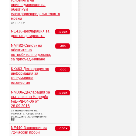
условията на
присъединяване на
обект към
електроразпределителната
мрежа
на ЕР Юг
NE416-Декларация за
.docx
достъп до мрежата
NM482-Списък на
.xls
обектите на
потребител по договор
за присъединяване
KK463-Декларация за
.doc
информация за
консумирана
ел.енергия
NM006-Декларация за
.docx
съгласие по Наредба
№Е-РД-04-06 от
28.09.2016
за намаляване на
тежестта, свързана с
разходите за енергия от
ВИ
NE440-Заявление за
.docx
72-часови проби