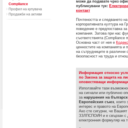
може да подавате чрез офиц
Compliance
публикувани тук:
Електрора
Профил на купувача
контакт
Продажби на активи
Почтеността и следването на
корпоративната култура на 
поведение е предпоставка за 
компания. Затова при нас фу
съответствията (Compliance 
Основна част от нея е
Кодекс
ценностите на компанията и 
на сътрудниците в различни 
безопасност на труда и отнош
Информация относно услов
по Закона за защита на л
оповестяващи информаци
Използвайте тази възможн
на сигнали или публично о
за
нарушения на българск
Европейския съюз
, които
интерес и правото на Европ
Ако сте сигурни, че Вашият
ЗЗЛПСПОИН и е свързан с 
електронния формуляр на т