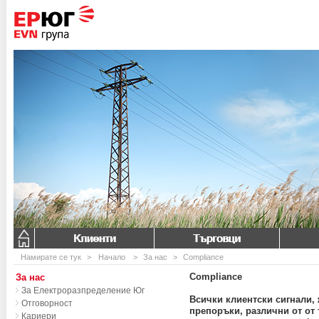
Клиенти
Търговци
Намирате се тук
>
Начало
>
За нас
>
Compliance
Compliance
За нас
За Електроразпределение Юг
Всички клиентски сигнали, 
Отговорност
препоръки, различни от от
Кариери