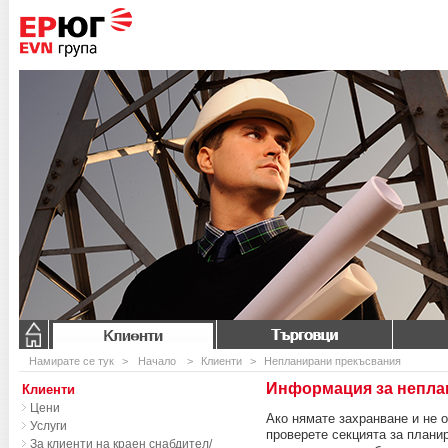
Клиенти
Търговци
Намирате се тук
>
Начало
>
Клиенти
>
Непланирани прекъсвания
Информация за непла
Клиенти
Цени
Ако нямате захранване и не 
Услуги
проверете секцията за плани
За клиенти на краен снабдител/