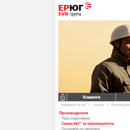
Клиенти
Намирате се тук
>
Начало
>
Производит
Производители
Присъединяване
Смяна КБГ* за производители
Продажба по свободно