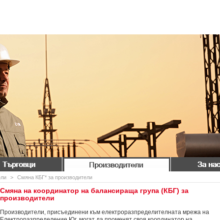
Търговци
Производители
За нас
ели
>
Смяна КБГ* за производители
Смяна на координатор на балансираща група (КБГ) за
производители
Производители, присъединени към електроразпределителната мрежа на
Електроразпределение Юг, могат да променят своя координатор на