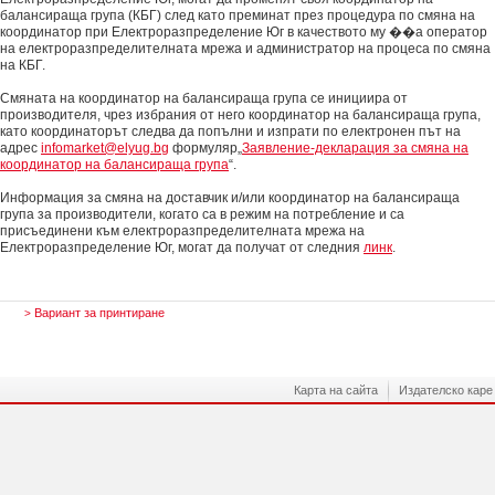
балансираща група (КБГ) след като преминат през процедура по смяна на
координатор при Електроразпределение Юг в качеството му ��а оператор
на електроразпределителната мрежа и администратор на процеса по смяна
на КБГ.
Смяната на координатор на балансираща група се инициира от
производителя, чрез избрания от него координатор на балансираща група,
като координаторът следва да попълни и изпрати по електронен път на
адрес
infomarket@elyug.bg
формуляр
„
Заявление-декларация за смяна на
координатор на балансираща група
“.
Информация за смяна на доставчик и/или координатор на балансираща
група за производители, когато са в режим на потребление и са
присъединени към електроразпределителната мрежа на
Електроразпределение Юг, могат да получат от следния
линк
.
Вариант за принтиране
>
Карта на сайта
Издателско каре