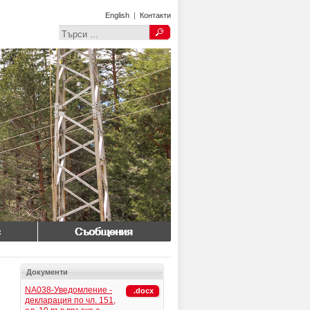
English
|
Контакти
Съобщения
Документи
NA038-Уведомление -
.docx
декларация по чл. 151,