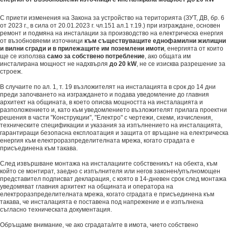
С приети изменения на Закона за устройство на територията (ЗУТ, ДВ, бр. 6
от 2023 г., в сила от 20.01.2023 г. чл.151 ал.1 т.19.) при изграждане, основен
ремонт и подмяна на инсталации за производство на електрическа енергия
от възобновяеми източници
към съществуващите еднофамилни жилищни
и вилни сгради и в прилежащите им поземлени имоти
, енергията от които
ще се използва
само за собствено потребление
, ако общата им
инсталирана мощност не надхвърля
до 20 kW
, не се изисква разрешение за
строеж.
В случаите по ал. 1, т. 19 възложителят на инсталацията в срок до 14 дни
преди започването на изграждането и подава уведомление до главния
архитект на общината, в което описва мощността на инсталацията и
разположението и, като към уведомлението възложителят прилага проектни
решения в части "Конструкции", "Електро" с чертежи, схеми, изчисления,
техническите спецификации и указания за изпълнението на инсталацията,
гарантиращи безопасна експлоатация и защита от връщане на електрическа
енергия към електроразпределителната мрежа, когато сградата е
присъединена към такава.
След извършване монтажа на инсталациите собственикът на обекта, към
който се монтират, заедно с изпълнителя или негов законен/упълномощен
представител подписват декларация, с която в 14-дневен срок след монтажа
уведомяват главния архитект на общината и оператора на
електроразпределителната мрежа, когато сградата е присъединена към
такава, че инсталацията е поставена под напрежение и е изпълнена
съгласно техническата документация.
Обръщаме внимание, че ако сградата/ите в имота, чието собствено