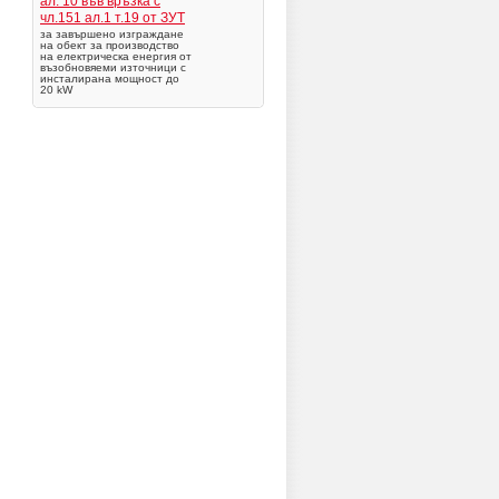
ал. 10 във връзка с
чл.151 ал.1 т.19 от ЗУТ
за завършено изграждане
на обект за производство
на електрическа енергия от
възобновяеми източници с
инсталирана мощност до
20 kW