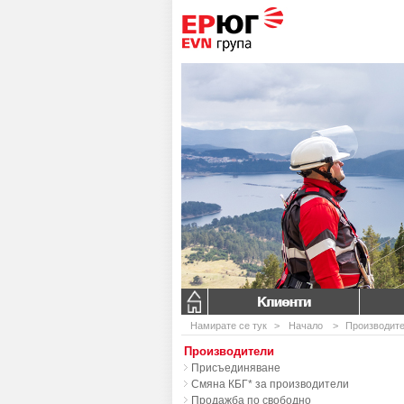
Клиенти
Намирате се тук
>
Начало
>
Производит
Производители
Присъединяване
Смяна КБГ* за производители
Продажба по свободно