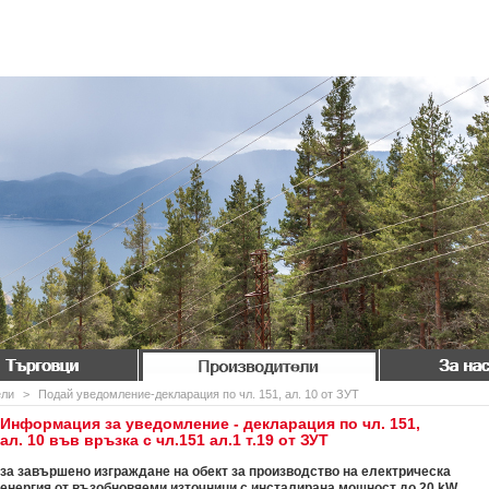
Търговци
Производители
За нас
ели
>
Подай уведомление-декларация по чл. 151, ал. 10 от ЗУТ
Информация за уведомление - декларация по чл. 151,
ал. 10 във връзка с чл.151 ал.1 т.19 от ЗУТ
за завършено изграждане на обект за производство на електрическа
енергия от възобновяеми източници с инсталирана мощност до 20 kW