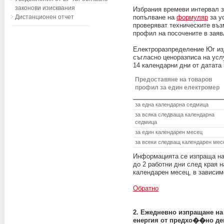
законови изисквания
Избрания времеви интервал з
Дистанционен отчет
попълване на
формуляр
за у
проверяват техническите въз
профил на посочените в заяв
Електроразпределение Юг из
съгласно ценоразписа на услу
14 календарни дни от датата 
Предоставяне на товаров
профил за един електромер
за една календарна седмица
за всяка следваща календарна
седмица
за един календарен месец
за всеки следващ календарен мес
Информацията се изпраща на
до 2 работни дни след края 
календарен месец, в зависим
Обратно
2. Ежедневно изпращане на
енергия от предхо��но де