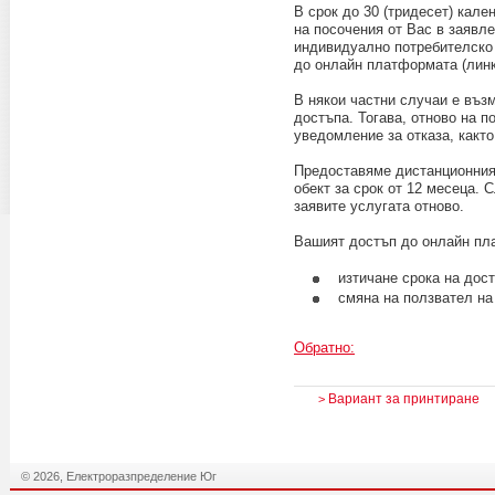
В срок до 30 (тридесет) кал
на посочения от Вас в заявл
индивидуално потребителско 
до онлайн платформата (линк
В някои частни случаи е въз
достъпа. Тогава, отново на 
уведомление за отказа, както
Предоставяме дистанционния 
обект за срок от 12 месеца. 
заявите услугата отново.
Вашият достъп до онлайн пла
изтичане срока на дос
смяна на ползвател на
Обратно:
Вариант за принтиране
>
© 2026, Електроразпределение Юг