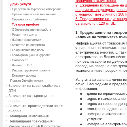
техническа възможност
Други услуги
2. Ежедневно изпращане на д
Средства за търговско измерване
енергия от предходно деноно
с мощност по-голяма от 100 
Прекъсване и възстановяване
3. Предоставяне на дистанци
Справка за потребление
съгласно чл. 120 от ЗЕ
Товаров профил
Обезопасяване при работа
1. Предоставяне на товаро
Ремонтни услуги
наличие на техническа въз
Лабораторни услуги
Информацията от товаровия п
Качество на енергията
управление на режимите при 
Съоръжения под наем
електрическа енергия. С тази
Квалификационни курсове
електромера на Вашия обект 
Самоотчет
при реализацията на дейности
Данни от ГИС
свободния пазар на електрич
технологичните процеси и пот
Инфраструктурни проекти
Енергиен доклад
Услугата се заявява лично и
Портал Онлайн услуги
офис. Необходимо е предвар
За клиенти на краен снабдител/
информация:
ДПИ
данни на юридическот
За клиенти на търговци на ел.
адрес и наименование 
енергия
адрес за кореспонденц
За клиенти, производители на ел.
електронен адрес за 
енергия
номера на измервателни
Планирани изключвания
услугите
Непланирани прекъсвания
номера на електромери
Уведомления от ЕР Юг съгласно