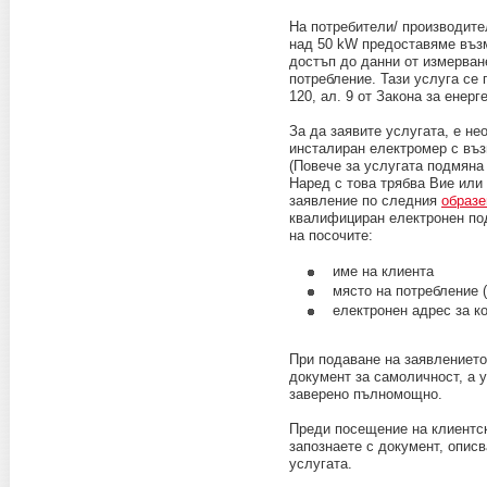
На потребители/ производите
над 50 kW предоставяме въз
достъп до данни от измерване
потребление. Тази услуга се 
120, ал. 9 от Закона за енерг
За да заявите услугата, е н
инсталиран електромер с въз
(Повече за услугата подмяна
Наред с това трябва Вие или
заявление по следния
образе
квалифициран електронен по
на посочите:
име на клиента
място на потребление 
електронен адрес за к
При подаване на заявлението
документ за самоличност, а
заверено пълномощно.
Преди посещение на клиентск
запознаете с документ, опи
услугата.