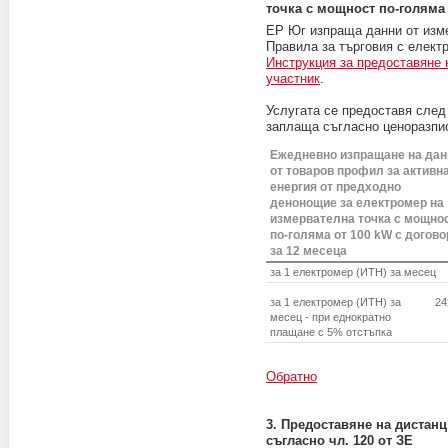
точка с мощност по-голяма 
ЕР Юг изпраща данни от изме
Правила за търговия с електр
Инструкция за предоставяне 
участник
.
Услугата се предоставя след
заплаща съгласно ценоразпи
Ежедневно изпращане на дан
от товаров профил за активн
енергия от предходно
денонощие за електромер на
измервателна точка с мощно
по-голяма от 100 kW с догово
за 12 месеца
за 1 електромер (ИТН) за месец
за 1 електромер (ИТН) за
24
месец - при еднократно
плащане с 5% отстъпка
Обратно
3. Предоставяне на дистан
съгласно чл. 120 от ЗЕ