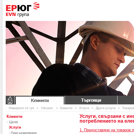
Клиенти
Търговци
Намирате се тук
>
Начало
>
Клиенти
>
Услуги
>
Други услуги
>
Товаро
Услуги, свързани с и
Клиенти
потреблението на еле
Цени
Услуги
1. Предоставяне на товаров 
Присъединяване