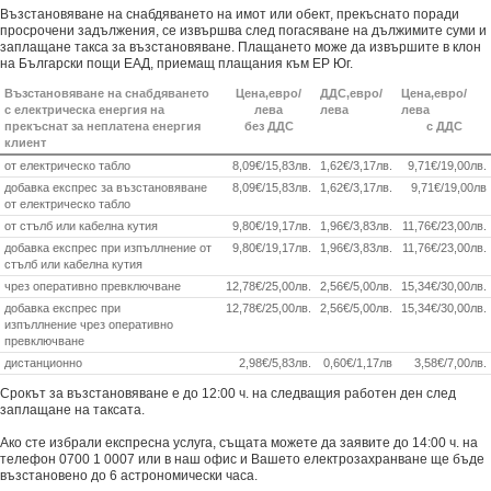
Възстановяване на снабдяването на имот или обект, прекъснато поради
просрочени задължения, се извършва след погасяване на дължимите суми и
заплащане такса за възстановяване. Плащането може да извършите в клон
на Български пощи ЕАД, приемащ плащания към ЕР Юг.
Възстановяване на снабдяването
Цена,евро/
ДДС,евро/
Цена,евро/
с електрическа енергия на
лева
лева
лева
прекъснат за неплатена енергия
без ДДС
с ДДС
клиент
от електрическо табло
8,09€/15,83лв.
1,62€/3,17лв.
9,71€/19,00лв.
добавка експрес за възстановяване
8,09€/15,83лв.
1,62€/3,17лв.
9,71€/19,00лв
от електрическо табло
от стълб или кабелна кутия
9,80€/19,17лв.
1,96€/3,83лв.
11,76€/23,00лв.
добавка експрес при изпъллнение от
9,80€/19,17лв.
1,96€/3,83лв.
11,76€/23,00лв.
стълб или кабелна кутия
чрез оперативно превключване
12,78€/25,00лв.
2,56€/5,00лв.
15,34€/30,00лв.
добавка експрес при
12,78€/25,00лв.
2,56€/5,00лв.
15,34€/30,00лв.
изпъллнение чрез оперативно
превключване
дистанционно
2,98€/5,83лв.
0,60€/1,17лв
3,58€/7,00лв.
Срокът за възстановяване е до 12:00 ч. на следващия работен ден след
заплащане на таксата.
Ако сте избрали експресна услуга, същата можете да заявите до 14:00 ч. на
телефон 0700 1 0007 или в наш офис и Вашето електрозахранване ще бъде
възстановено до 6 астрономически часа.