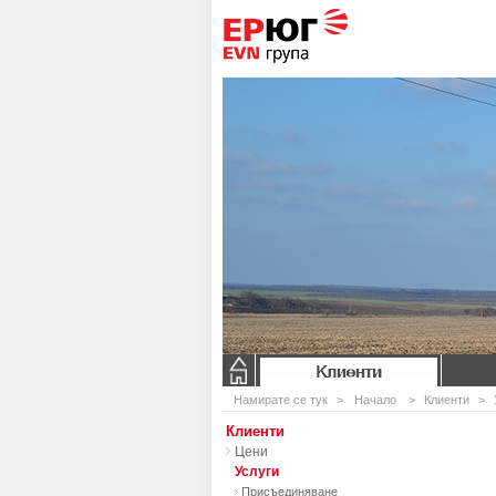
Клиенти
Намирате се тук
>
Начало
>
Клиенти
>
Клиенти
Цени
Услуги
Присъединяване