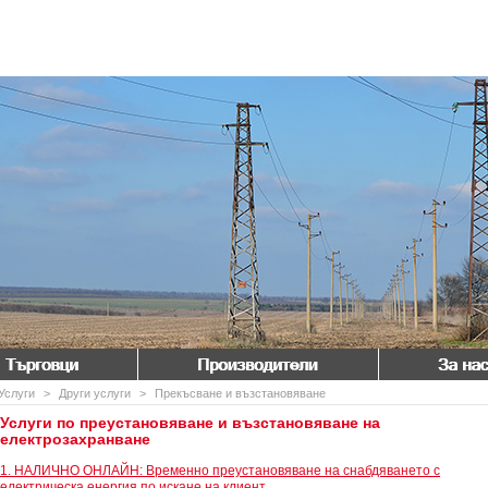
Търговци
Производители
За нас
Услуги
>
Други услуги
>
Прекъсване и възстановяване
Услуги по преустановяване и възстановяване на
електрозахранване
1. НАЛИЧНО ОНЛАЙН: Временно преустановяване на снабдяването с
електрическа енергия по искане на клиент