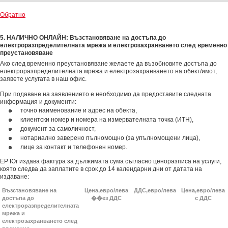
Обратно
5. НАЛИЧНО ОНЛАЙН: Възстановяване на достъпа до
електроразпределителната мрежа и електрозахранването след временно
преустановяване
Ако след временно преустановяване желаете да възобновите достъпа до
електроразпределителната мрежа и електрозахранването на обект/имот,
заявете услугата в наш офис.
При подаване на заявлението е необходимо да предоставите следната
информация и документи:
точно наименование и адрес на обекта,
клиентски номер и номера на измервателната точка (ИТН),
документ за самоличност,
нотариално заверено пълномощно (за упълномощени лица),
лице за контакт и телефонен номер.
ЕР Юг издава фактура за дължимата сума съгласно ценоразписа на услуги,
която следва да заплатите в срок до 14 календарни дни от датата на
издаване:
Възстановяване на
Цена,евро/лева
ДДС,евро/лева
Цена,евро/лева
достъпа до
��ез ДДС
с ДДС
електроразпределителната
мрежа и
електрозахранването след