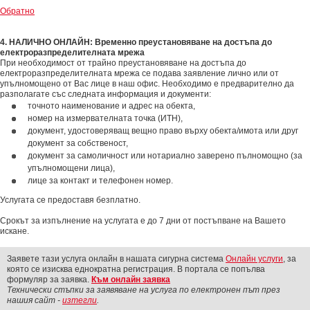
Обратно
4. НАЛИЧНО ОНЛАЙН: Временно преустановяване на достъпа до
електроразпределителната мрежа
При необходимост от трайно преустановяване на достъпа до
електроразпределителната мрежа се подава заявление лично или от
упълномощено от Вас лице в наш офис. Необходимо е предварително да
разполагате със следната информация и документи:
точното наименование и адрес на обекта,
номер на измервателната точка (ИТН),
документ, удостоверяващ вещно право върху обекта/имота или друг
документ за собственост,
документ за самоличност или нотариално заверено пълномощно (за
упълномощени лица),
лице за контакт и телефонен номер.
Услугата се предоставя безплатно.
Срокът за изпълнение на услугата е до 7 дни от постъпване на Вашето
искане.
Заявете тази услуга онлайн в нашата сигурна система
Онлайн услуги
, за
която се изисква еднократна регистрация. В портала се попълва
формуляр за заявка.
Към онлайн заявка
Технически стъпки за заявяване на услуга по електронен път през
нашия сайт -
изтегли
.