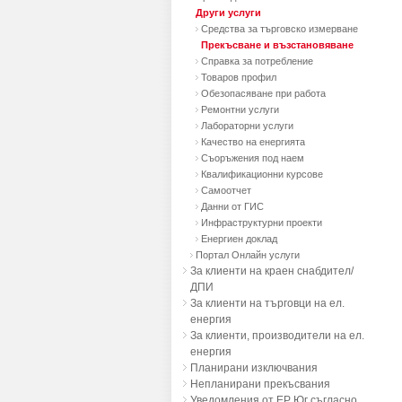
Други услуги
Средства за търговско измерване
Прекъсване и възстановяване
Справка за потребление
Товаров профил
Обезопасяване при работа
Ремонтни услуги
Лабораторни услуги
Качество на енергията
Съоръжения под наем
Квалификационни курсове
Самоотчет
Данни от ГИС
Инфраструктурни проекти
Енергиен доклад
Портал Онлайн услуги
За клиенти на краен снабдител/
ДПИ
За клиенти на търговци на ел.
енергия
За клиенти, производители на ел.
енергия
Планирани изключвания
Непланирани прекъсвания
Уведомления от ЕР Юг съгласно