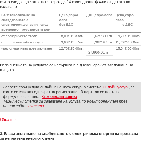
която следва да заплатите в срок до 14 календарни ��ни от датата на
издаване:
Възстановяване на
Цена,евро/
ДДС,евро/лева
Цена,евро/
снабдяването с
лева
лева
електрическа енергия след
без ДДС
с ДДС
временно преустановяване
от електрическо табло
8,09
€/
15,83лв.
1,62
€/
3,17лв.
9,71
€/
19,00лв
от стълб или кабелна кутия
9,80
€/
19,17лв.
1,96
€/
3,83лв.
11,76
€/
23,00лв.
чрез оперативно превключване
12,78
€/
25,00лв.
15,34
€/
30,00лв
2,56
€/
5,00лв
Изпълнението на услугата се извършва в 7-дневен срок от заплащане на
същата.
Заявете тази услуга онлайн в нашата сигурна система
Онлайн услуги
, за
която се изисква еднократна регистрация. В портала се попълва
формуляр за заявка.
Към онлайн заявка
Технически стъпки за заявяване на услуга по електронен път през
нашия сайт -
изтегли
.
Обратно
3. Възстановяване на снабдяването с електрическа енергия на прекъснат
за неплатена енергия клиент