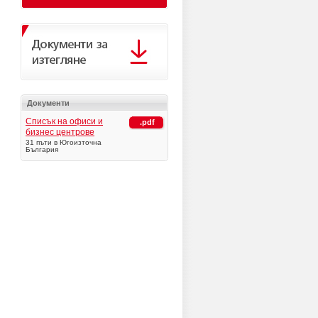
Документи
Списък на офиси и
.pdf
бизнес центрове
31 пъти в Югоизточна
България