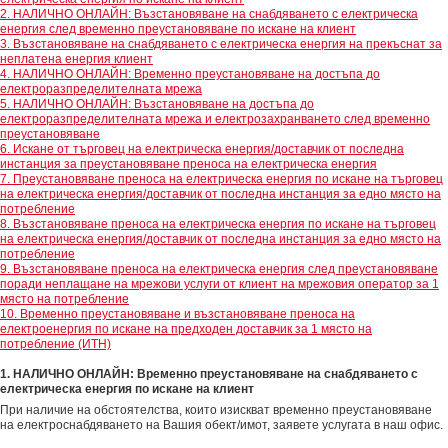
2. НАЛИЧНО ОНЛАЙН: Възстановяване на снабдяването с електрическа
енергия след временно преустановяване по искане на клиент
3. Възстановяване на снабдяването с електрическа енергия на прекъснат за
неплатена енергия клиент
4. НАЛИЧНО ОНЛАЙН: Временно преустановяване на достъпа до
електроразпределителната мрежа
5. НАЛИЧНО ОНЛАЙН: Възстановяване на достъпа до
електроразпределителната мрежа и електрозахранването след временно
преустановяване
6. Искане от търговец на електрическа енергия/доставчик от последна
инстанция за преустановяване преноса на електрическа енергия
7. Преустановяване преноса на електрическа енергия по искане на търговец
на електрическа енергия/доставчик от последна инстанция за едно място на
потребление
8. Възстановяване преноса на електрическа енергия по искане на търговец
на електрическа енергия/доставчик от последна инстанция за едно място на
потребление
9. Възстановяване преноса на електрическа енергия след преустановяване
поради неплащане на мрежови услуги от клиент на мрежовия оператор за 1
място на потребление
10. Временно преустановяване и възстановяване преноса на
електроенергия по искане на предходен доставчик за 1 място на
потребление (ИТН)
1. НАЛИЧНО ОНЛАЙН: Временно преустановяване на снабдяването с
електрическа енергия по искане на клиент
При наличие на обстоятелства, които изискват временно преустановяване
на електроснабдяването на Вашия обект/имот, заявете услугата в наш офис.