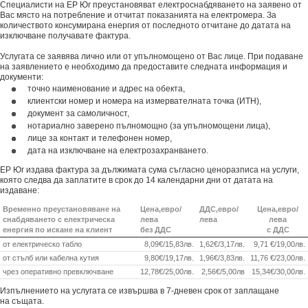
Специалисти на ЕР Юг преустановяват електроснабдяването на заявено от
Вас място на потребление и отчитат показанията на електромера. За
количеството консумирана енергия от последното отчитане до датата на
изключване получавате фактура.
Услугата се заявява лично или от упълномощено от Вас лице. При подаване
на заявлението е необходимо да предоставите следната информация и
документи:
точно наименование и адрес на обекта,
клиентски номер и номера на измервателната точка (ИТН),
документ за самоличност,
нотариално заверено пълномощно (за упълномощени лица),
лице за контакт и телефонен номер,
дата на изключване на електрозахранването.
ЕР Юг издава фактура за дължимата сума съгласно ценоразписа на услуги,
която следва да заплатите в срок до 14 календарни дни от датата на
издаване:
Временно преустановяване на
Цена,евро/
ДДС,евро/
Цена,евро/
снабдяването с електрическа
лева
лева
лева
енергия по искане на клиент
без ДДС
с ДДС
от електрическо табло
8,09€/15,83лв.
1,62
€/
3,17лв.
9,71
€/
19,00лв.
от стълб или кабелна кутия
9,80
€/
19,17лв.
1,96
€/
3,83лв.
11,76
€/
23,00лв.
чрез оперативно превключване
12,78
€/
25,00лв.
2,56
€/
5,00лв
15,34
€/
30,00лв.
Изпълнението на услугата се извършва в 7-дневен срок от заплащане
на същата.