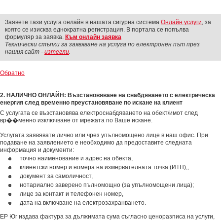
Заявете тази услуга онлайн в нашата сигурна система
Онлайн услуги
, за
която се изисква еднократна регистрация. В портала се попълва
формуляр за заявка.
Към онлайн заявка
Технически стъпки за заявяване на услуга по електронен път през
нашия сайт -
изтегли
.
Обратно
2. НАЛИЧНО ОНЛАЙН: Възстановяване на снабдяването с електрическа
енергия след временно преустановяване по искане на клиент
С услугата се възстановява електроснабдяването на обект/имот след
вр��менно изключване от мрежата по Ваше искане.
Услугата заявявате лично или чрез упълномощено лице в наш офис. При
подаване на заявлението е необходимо да предоставите следната
информация и документи:
точно наименование и адрес на обекта,
клиентски номер и номера на измервателната точка (ИТН);,
документ за самоличност,
нотариално заверено пълномощно (за упълномощени лица);
лице за контакт и телефонен номер,
дата на включване на електрозахранването.
ЕР Юг издава фактура за дължимата сума съгласно ценоразписа на услуги,